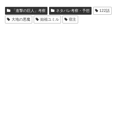
「進撃の巨人」考察
ネタバレ考察・予想
122話
大地の悪魔
始祖ユミル
宿主