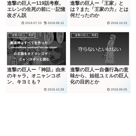
進撃の巨人ー119話考察。
進撃の巨人ー「王家」と
エレンの生死の前に‥記憶
は？また「王家の力」とは
改ざん説
何だったのか
2019.07.23
2019.08.12
2019.10.23
「進撃の巨人」考察
「進撃の巨人」考察
進撃の巨人ー「神話」由来
進撃の巨人ー自傷行為の意
のキャラ。オニャンコポ
味から、始祖ユミルの巨人
ン、キヨミも？
化の目的とか
2019.10.29
2019.09.05