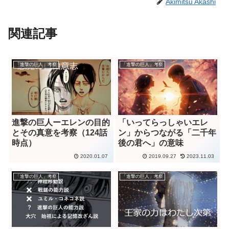
Akimitsu Akashi
関連記事
「進撃の巨人」考察
「進撃の巨人」考察
進撃の巨人ーエレンの目的
「いってらっしゃいエレ
とその真意を考察（124話
ン」からつながる「二千年
時点）
後の君へ」の意味
2020.01.07
2019.09.27
2023.11.03
「進撃の巨人」考察
「進撃の巨人」考察