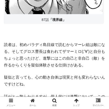
87話
「境界線」
読者は、初めパラディ島目線で読むからマーレ組は敵にな
る。そしてグロス曹長は食われてザマーミロ(;’∀’)と自分も
ちょっと思ったけど、進撃にはこの自己と非自己（敵）を
作るからくりを疑似体験させる仕掛けがある。
疑似と言っても、心の動き自体は現実と何も変わらないん
ですけどね。
話がとっ散らかりますが、個人的には進撃において、この
二元性の対立を越える第三の道が出てくるのか？というの
メニュー
ホーム
検索
トップ
サイドバー