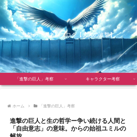
進撃の巨人考察ブログ【大人の進撃】
「進撃の巨人」考察
キャラクター考察
ホーム
「進撃の巨人」考察
進撃の巨人と生の哲学ー争い続ける人間と
「自由意志」の意味。からの始祖ユミルの
解放