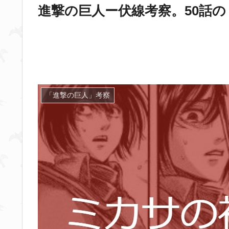
進撃の巨人ー伏線考察。50話
「進撃の巨人」考察