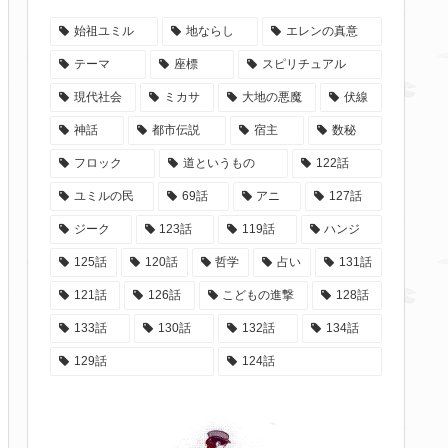
始祖ユミル
地ならし
エレンの真意
テーマ
座標
スピリチュアル
現代社会
ミカサ
大地の悪魔
伏線
神話
都市伝説
宿主
数秘
フロック
道というもの
122話
ユミルの民
69話
アニ
127話
ジーク
123話
119話
ハンジ
125話
120話
哲学
占い
131話
121話
126話
こどもの進撃
128話
133話
130話
132話
134話
129話
124話