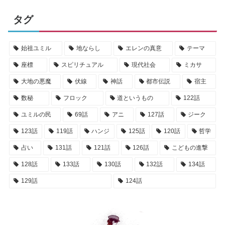
タグ
始祖ユミル
地ならし
エレンの真意
テーマ
座標
スピリチュアル
現代社会
ミカサ
大地の悪魔
伏線
神話
都市伝説
宿主
数秘
フロック
道というもの
122話
ユミルの民
69話
アニ
127話
ジーク
123話
119話
ハンジ
125話
120話
哲学
占い
131話
121話
126話
こどもの進撃
128話
133話
130話
132話
134話
129話
124話