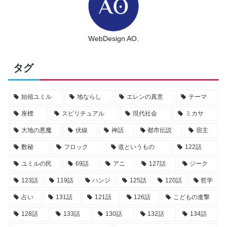
WebDesign AO.
タグ
始祖ユミル
地ならし
エレンの真意
テーマ
座標
スピリチュアル
現代社会
ミカサ
大地の悪魔
伏線
神話
都市伝説
宿主
数秘
フロック
道というもの
122話
ユミルの民
69話
アニ
127話
ジーク
123話
119話
ハンジ
125話
120話
哲学
占い
131話
121話
126話
こどもの進撃
128話
133話
130話
132話
134話